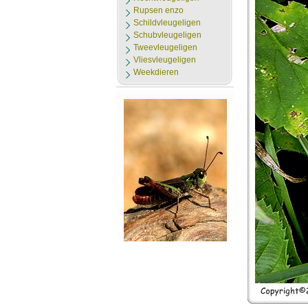
Rupsen enzo
Schildvleugeligen
Schubvleugeligen
Tweevleugeligen
Vliesvleugeligen
Weekdieren