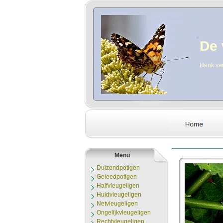
De 
Henk va
Menu
Duizendpotigen
Geleedpotigen
Halfvleugeligen
Huidvleugeligen
Netvleugeligen
Ongelijkvleugeligen
Rechtvleugeligen