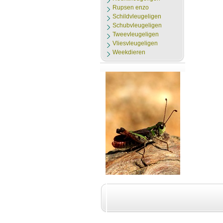
Rupsen enzo
Schildvleugeligen
Schubvleugeligen
Tweevleugeligen
Vliesvleugeligen
Weekdieren