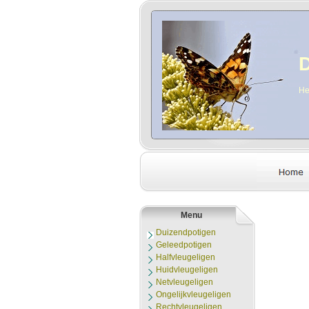
D
He
Menu
Duizendpotigen
Geleedpotigen
Halfvleugeligen
Huidvleugeligen
Netvleugeligen
Ongelijkvleugeligen
Rechtvleugeligen