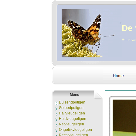
De 
Henk va
Menu
Duizendpotigen
Geleedpotigen
Halfvleugeligen
Huidvleugeligen
Netvleugeligen
Ongelijkvleugeligen
Rechtvleugeligen