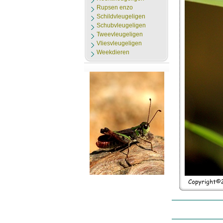
Rupsen enzo
Schildvleugeligen
Schubvleugeligen
Tweevleugeligen
Vliesvleugeligen
Weekdieren