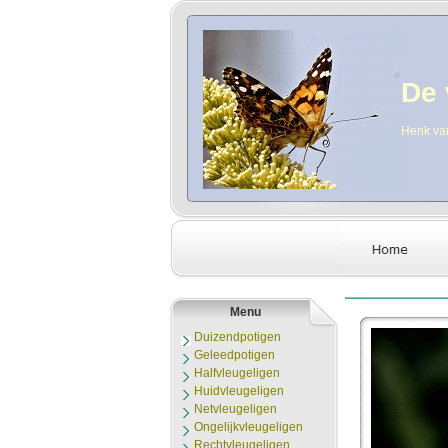
De 
Henk va
Menu
Duizendpotigen
Geleedpotigen
Halfvleugeligen
Huidvleugeligen
Netvleugeligen
Ongelijkvleugeligen
Rechtvleugeligen