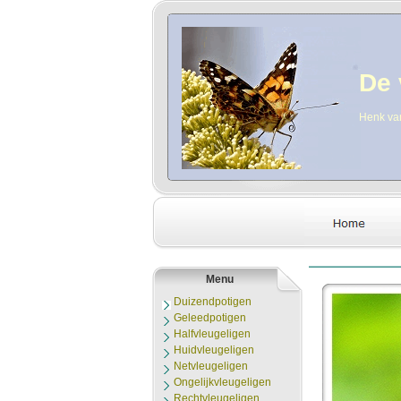
De 
Henk va
Menu
Duizendpotigen
Geleedpotigen
Halfvleugeligen
Huidvleugeligen
Netvleugeligen
Ongelijkvleugeligen
Rechtvleugeligen