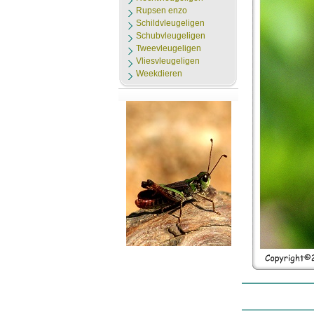
Rupsen enzo
Schildvleugeligen
Schubvleugeligen
Tweevleugeligen
Vliesvleugeligen
Weekdieren